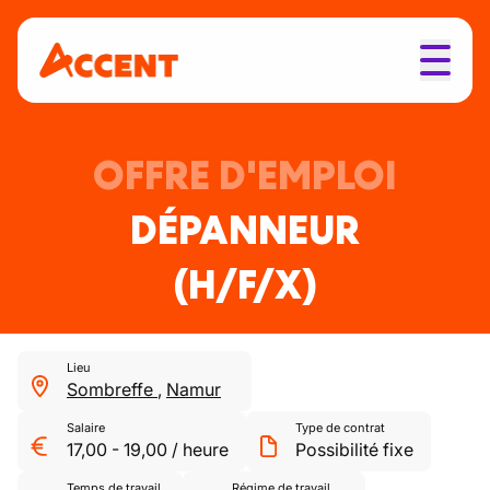
OFFRE D'EMPLOI
DÉPANNEUR
(H/F/X)
Lieu
Sombreffe
,
Namur
Salaire
Type de contrat
17,00
-
19,00
/
heure
Possibilité fixe
Temps de travail
Régime de travail