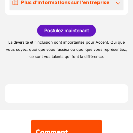
Plus d'informations sur l'entreprise
dépannage ou relais logistique.
Sillonner la France et l’Europe selon les
International et national
besoins, avec découchage 1 à 2 nuits par
semaine.
Postulez maintenant
Garantir la sécurité des biens transportés et
le respect du planning défini.
La diversité et l'inclusion sont importantes pour Accent. Qui que
Veiller à l’entretien courant du véhicule
vous soyez, quoi que vous fassiez ou quoi que vous représentiez,
confié et au respect des réglementations du
ce sont vos talents qui font la différence.
transport.
Conduite d'un porte-voitures
Comment