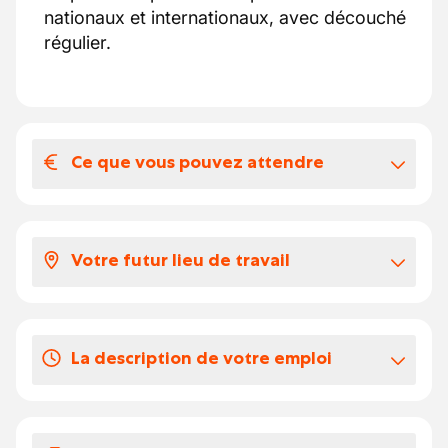
nationaux et internationaux, avec découché
régulier.
Ce que vous pouvez attendre
Votre salaire et vos avantages
extralégaux
Votre futur lieu de travail
15,4490€/heure
Indemnités de délogement
Société active dans le dépannage en
national et international
Vos congés
La description de votre emploi
20 jours légaux
Assurer le transport de matériel et véhicules,
principalement pour des opérations de