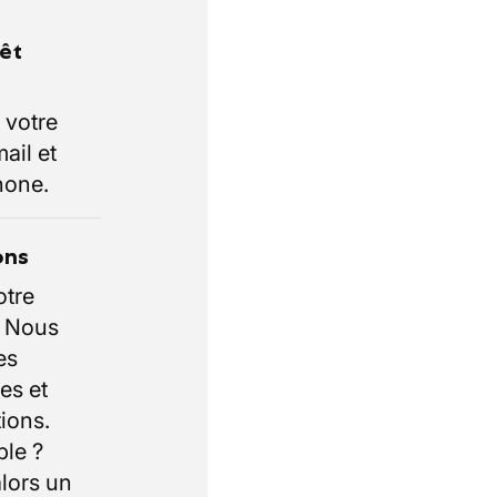
rêt
 votre
ail et
hone.
ons
otre
. Nous
es
es et
ions.
ble ?
lors un