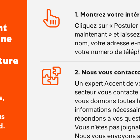
s haute tension.
our systèmes HVAC (chauffage, ventilation,
1. Montrez votre inté
nt
Cliquez sur « Postuler
sé :
maintenant » et laissez
nne
anuels professionnels.
nom, votre adresse e-m
ité avec une nacelle élévatrice.
votre numéro de télép
ture
2. Nous vous contact
Un expert Accent de v
secteur vous contacte
s,
vous donnons toutes l
informations nécessair
us
répondons à vos quest
d.
Vous n’êtes pas joigna
Nous vous envoyons a