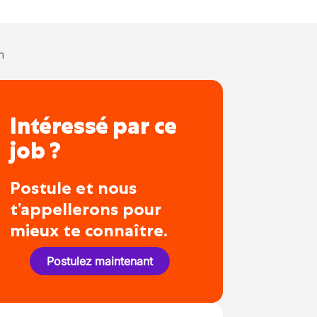
n
Intéressé par ce
job ?
Postule et nous
t’appellerons pour
mieux te connaître.
Postulez maintenant