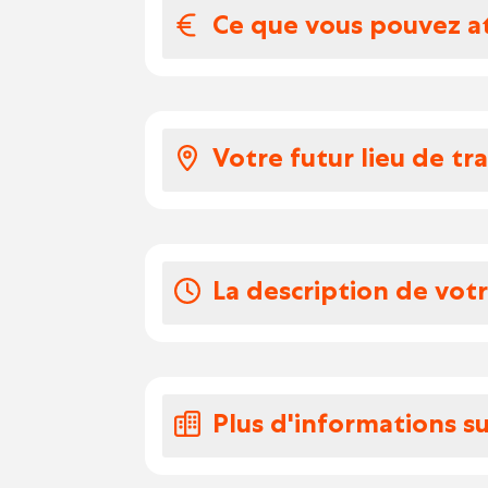
Ce que vous pouvez a
Votre salaire et 
Votre futur lieu de tra
Un emploi avec option 
croissance.
Un espace pour le dév
Tu travailles sur différen
d'apprendre en contin
sûr, on tient compte de t
La communication ouver
La description de vot
Vous êtes autonome et
travail – vous n'avez 
Vos tâches en tant qu'éle
Exécution de travaux éle
Vos congés
Poser et connecter l'él
Plus d'informations su
Vous travaillez 40h dans
meulage et de découp
20 jours de congé, vous
Fournir des connexion