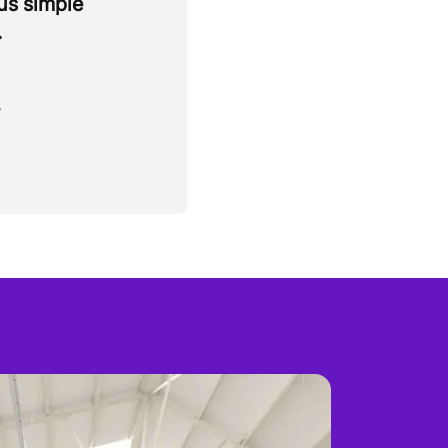
lus simple
.
.