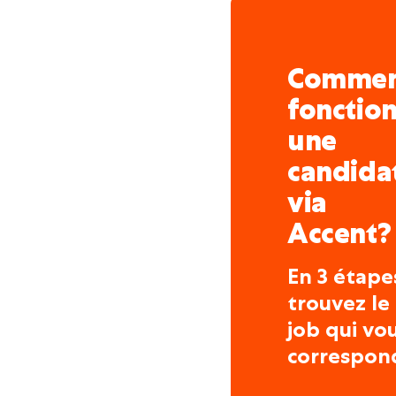
Monter des composant
- Installer des pièces p
refroidissement).
Comme
Travail pratique & Sécuri
fonctio
Utilisation d'outils m
une
Travail en toute sécur
candida
via
Accent?
En 3 étape
trouvez le
job qui vo
correspon