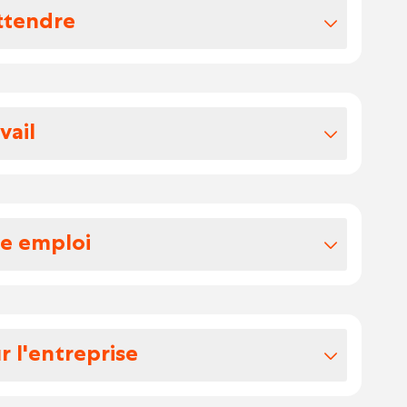
ttendre
vos avantages extralégaux
vail
fixe dans une entreprise stable et en
eloppement personnel et la possibilité
ts chantiers à travers toute la Flandre. Bien
u.
on lieu de résidence.
te et claire est centrale.
re emploi
 assumez la responsabilité de votre
pas besoin de suivi constant.
ctricien :
ctriques :
ectricité, y compris les travaux de
r l'entreprise
 un système de 38h. Ainsi, en plus de vos
age.
 avez également 12 jours ADV par an.
s électriques sur le réseau basse tension