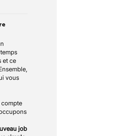
re
un
e temps
 et ce
 Ensemble,
ui vous
i compte
 occupons
ouveau job