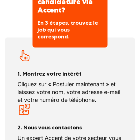
candidature via
votre travail se voit et se respecte ? Alors on
Accent?
est alignés.
En 3 étapes, trouvez le
Vos congés
job qui vous
20 congés légaux
correspond.
1. Montrez votre intérêt
Cliquez sur « Postuler maintenant » et
laissez votre nom, votre adresse e-mail
et votre numéro de téléphone.
2. Nous vous contactons
Un expert Accent de votre secteur vous