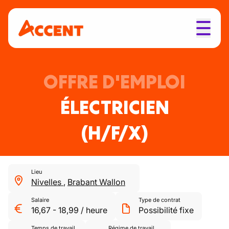
OFFRE D'EMPLOI
ÉLECTRICIEN
(H/F/X)
Lieu
Nivelles
,
Brabant Wallon
Salaire
Type de contrat
16,67
-
18,99
/
heure
Possibilité fixe
Temps de travail
Régime de travail