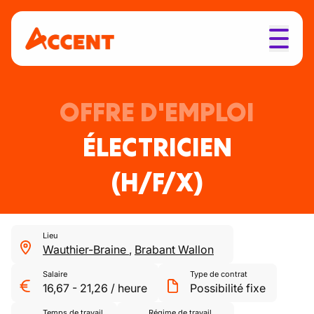
OFFRE D'EMPLOI
ÉLECTRICIEN
(H/F/X)
Lieu
Wauthier-Braine
,
Brabant Wallon
Salaire
Type de contrat
16,67
-
21,26
/
heure
Possibilité fixe
Temps de travail
Régime de travail