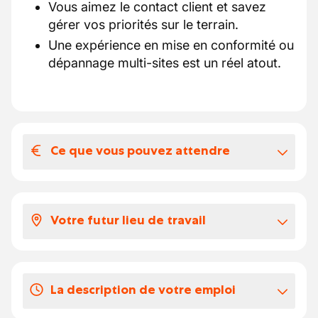
Vous aimez le contact client et savez
gérer vos priorités sur le terrain.
Une expérience en mise en conformité ou
dépannage multi-sites est un réel atout.
Ce que vous pouvez attendre
Votre salaire et vos avantages
extralégaux
Votre futur lieu de travail
Notre offre :
Contrat long terme avec possibilité
Notre partenaire est une entreprise active
d’engagement fixe.
depuis plus de 10 ans dans le secteur
Salaire en ligne avec vos compétences
La description de votre emploi
électrique, reconnue pour la qualité de ses
actuelles selon la CP149.01.
interventions et sa réactivité.