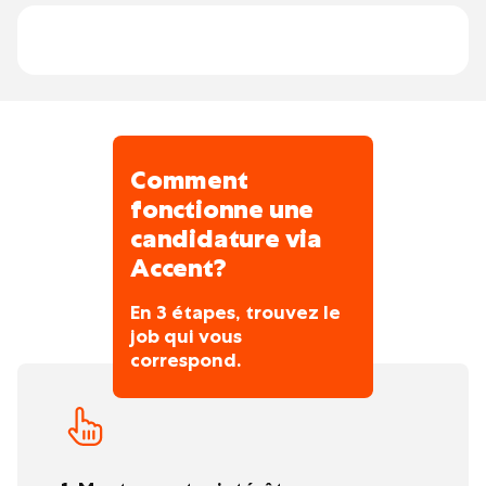
nature du chantier.
petites rénovations), et la communication
-
est directe et simple.
Des avantages complémentaires
-
Comment
fonctionne une
candidature via
Accent?
En 3 étapes, trouvez le
job qui vous
correspond.