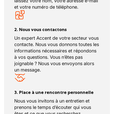
laissez votre nom, votre adresse e-mail
constante de leurs activités, crée un
l’énergie renouvelable. Leur polyvalence en
et votre numéro de téléphone.
environnement de travail stimulant, où les
fait un interlocuteur unique capable de
équipes participent activement aux projets
prendre en charge des projets de grande
en cours et contribuent à façonner
ampleur comme des environnements haut
l’entreprise de demain.
2. Nous vous contactons
de gamme parfaitement intégrés, grâce à
une expertise reconnue dans la province de
Un expert Accent de votre secteur vous
Luxembourg, en Wallonie et au Grand‑Duché
contacte. Nous vous donnons toutes les
de Luxembourg. Leur engagement constant
informations nécessaires et répondons
dans l’innovation se manifeste également au
à vos questions. Vous n’êtes pas
travers de projets ambitieux, toujours
joignable ? Nous vous envoyons alors
orientés vers l’avenir et portés par une
un message.
équipe passionnée et soudée, décidée à
offrir à leurs clients des solutions
technologiques à la fois performantes,
3. Place à une rencontre personnelle
esthétiques et durables. Cette dynamique,
Nous vous invitons à un entretien et
nourrie par des années de collaboration et
prenons le temps d’écouter qui vous
un savoir-faire en évolution continue, leur
êtes et ce que vous recherchez.