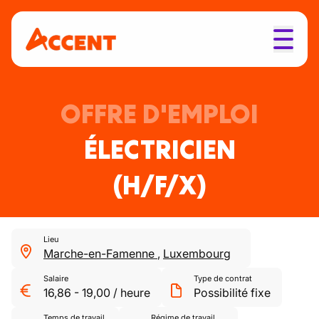
OFFRE D'EMPLOI
ÉLECTRICIEN
(H/F/X)
Lieu
Marche-en-Famenne
,
Luxembourg
Salaire
Type de contrat
16,86
-
19,00
/
heure
Possibilité fixe
Temps de travail
Régime de travail