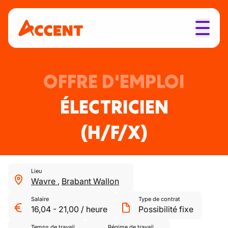
OFFRE D'EMPLOI
ÉLECTRICIEN
(H/F/X)
Lieu
Wavre
,
Brabant Wallon
Salaire
Type de contrat
16,04
-
21,00
/
heure
Possibilité fixe
Temps de travail
Régime de travail