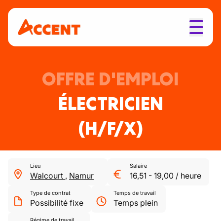
OFFRE D'EMPLOI
ÉLECTRICIEN
(H/F/X)
Lieu
Salaire
Walcourt
,
Namur
16,51
-
19,00
/
heure
Type de contrat
Temps de travail
Possibilité fixe
Temps plein
Régime de travail