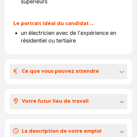
supérieurs
Le portrait idéal du candidat …
un électricien avec de l'expérience en
résidentiel ou tertiaire
Ce que vous pouvez attendre
Votre salaire et vos avantages
extralégaux
Votre futur lieu de travail
Un salaire en fonction de votre
expérience selon la CP 149.01 (minimum
Notre client est une petite entreprise
16,88 €)
familiale qui cherche à agrandir son équipe
La description de votre emploi
avec un électricien.
Vos congés