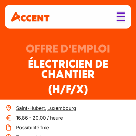
OFFRE D'EMPLOI
ÉLECTRICIEN DE
CHANTIER
(H/F/X)
Saint-Hubert
,
Luxembourg
16,86
-
20,00
/
heure
Possibilité fixe