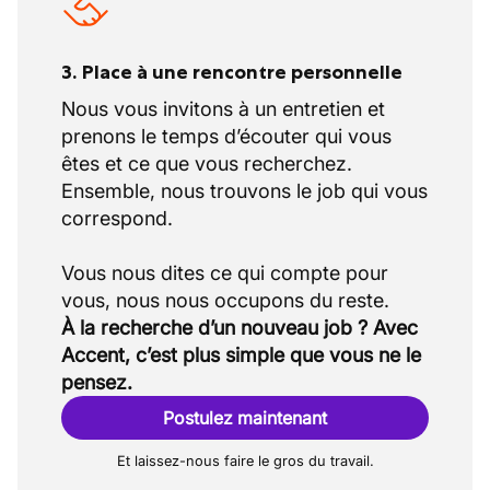
indirectement à des projets d’envergure
internationale menés par le groupe (villes
3. Place à une rencontre personnelle
intelligentes, réseaux bas carbone,
infrastructures énergétiques). Elle conserve
Nous vous invitons à un entretien et
toutefois son ancrage local fort,
prenons le temps d’écouter qui vous
principalement en Wallonie et au
êtes et ce que vous recherchez.
Luxembourg.
Ensemble, nous trouvons le job qui vous
correspond.
Vous nous dites ce qui compte pour
À la recherche d’un nouveau job ? Avec
Accent, c’est plus simple que vous ne le
pensez.
Postulez maintenant
Et laissez-nous faire le gros du travail.