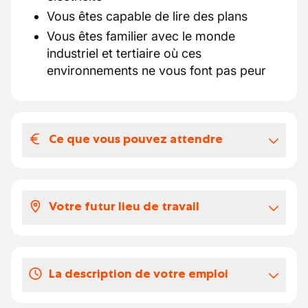
Vous êtes capable de lire des plans
Vous êtes familier avec le monde
industriel et tertiaire où ces
environnements ne vous font pas peur
Ce que vous pouvez attendre
Votre salaire et vos avantages
extralégaux
Votre futur lieu de travail
Voici à quoi ressemble votre package:
Selon votre expérience, votre salaire se
Notre partenaire est spécialisé dans la
situe entre 16,86 et 18 euros par heure.
production de chaux, utilisée notamment
Vous recevez des €250 écochèques en
La description de votre emploi
dans la sidérurgie, le traitement de l’eau, la
plus de votre salaire.
construction et l’industrie du verre.