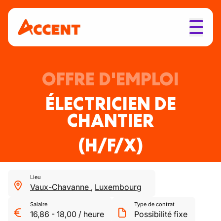
OFFRE D'EMPLOI
ÉLECTRICIEN DE
CHANTIER
(H/F/X)
Lieu
Vaux-Chavanne
,
Luxembourg
Salaire
Type de contrat
16,86
-
18,00
/
heure
Possibilité fixe