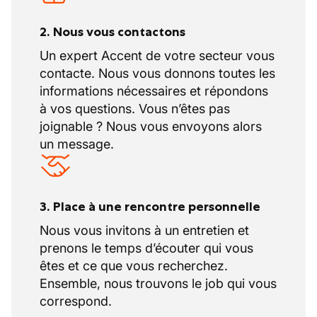
trouver des profils polyvalents.
En ce qui concerne le
secteur géographique,
2. Nous vous contactons
vous travaillerez dans la région Liège –
Un expert Accent de votre secteur vous
Luxembourg – un peu à Namur, mais pas
contacte. Nous vous donnons toutes les
Bruxelles.
informations nécessaires et répondons
Les valeurs ajoutées de notre partenaire :
à vos questions. Vous n’êtes pas
nom reconnu, intervention rapide, flexibilité
joignable ? Nous vous envoyons alors
et service efficace.
un message.
3. Place à une rencontre personnelle
Nous vous invitons à un entretien et
prenons le temps d’écouter qui vous
êtes et ce que vous recherchez.
Ensemble, nous trouvons le job qui vous
correspond.