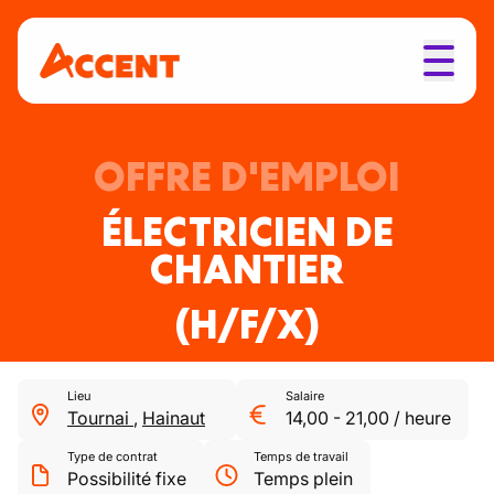
OFFRE D'EMPLOI
ÉLECTRICIEN DE
CHANTIER
(H/F/X)
Lieu
Salaire
Tournai
,
Hainaut
14,00
-
21,00
/
heure
Type de contrat
Temps de travail
Possibilité fixe
Temps plein