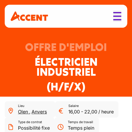
OFFRE D'EMPLOI
ÉLECTRICIEN
INDUSTRIEL
(H/F/X)
Lieu
Salaire
Olen
,
Anvers
16,00
-
22,00
/
heure
Type de contrat
Temps de travail
Possibilité fixe
Temps plein