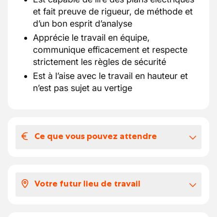
et fait preuve de rigueur, de méthode et
d’un bon esprit d’analyse
Apprécie le travail en équipe,
communique efficacement et respecte
strictement les règles de sécurité
Est à l’aise avec le travail en hauteur et
n’est pas sujet au vertige
Ce que vous pouvez attendre
Votre salaire et vos avantages
extralégaux
Votre futur lieu de travail
Notre client propose un package
comprenant une rémunération conforme au
En rejoignant notre partenaire en tant
barème CP 149.01, soit un salaire situé entre