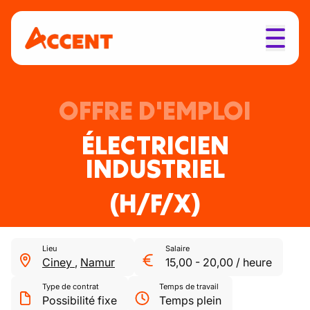
OFFRE D'EMPLOI
ÉLECTRICIEN
INDUSTRIEL
(H/F/X)
Lieu
Salaire
Ciney
,
Namur
15,00
-
20,00
/
heure
Type de contrat
Temps de travail
Possibilité fixe
Temps plein