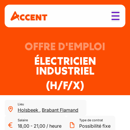
OFFRE D'EMPLOI
ÉLECTRICIEN
INDUSTRIEL
(H/F/X)
Lieu
Holsbeek
,
Brabant Flamand
Salaire
Type de contrat
18,00
-
21,00
/
heure
Possibilité fixe