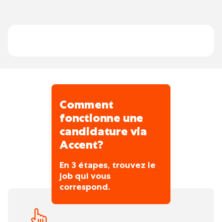
la technologie est synonyme de diversité. De
Vous vérifiez, testez et contrôlez les
l'électricité à la mécanique. Des petits
installations avant la mise en service dans
hôpitaux aux grandes industries. De
le respect des normes en vigueur et des
gratifiant à très gratifiant. Et toujours
règles de sécurité, de qualité et
travailler avec les meilleurs outils, les
d'environnement.
dernières technologies et des collègues
fantastiques.
Comment
fonctionne une
candidature via
Accent?
En 3 étapes, trouvez le
job qui vous
correspond.