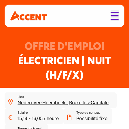
OFFRE D'EMPLOI
ÉLECTRICIEN | NUIT
(H/F/X)
Lieu
Nederover-Heembeek
,
Bruxelles-Capitale
Salaire
Type de contrat
15,14
-
16,05
/
heure
Possibilité fixe
Temps de travail