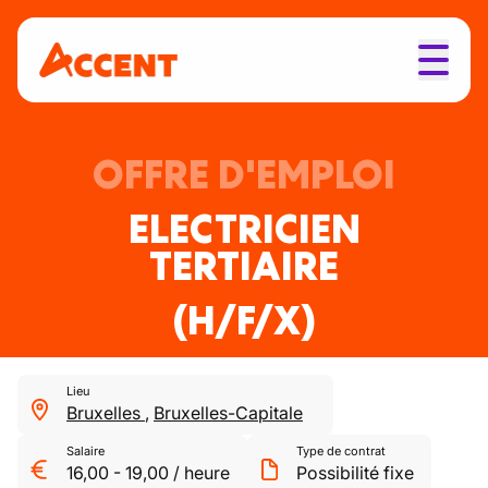
OFFRE D'EMPLOI
ELECTRICIEN
TERTIAIRE
(H/F/X)
Lieu
Bruxelles
,
Bruxelles-Capitale
Salaire
Type de contrat
16,00
-
19,00
/
heure
Possibilité fixe