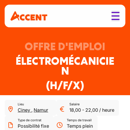
OFFRE D'EMPLOI
ÉLECTROMÉCANICIE
N
(H/F/X)
Lieu
Salaire
Ciney
,
Namur
18,00
-
22,00
/
heure
Type de contrat
Temps de travail
Possibilité fixe
Temps plein