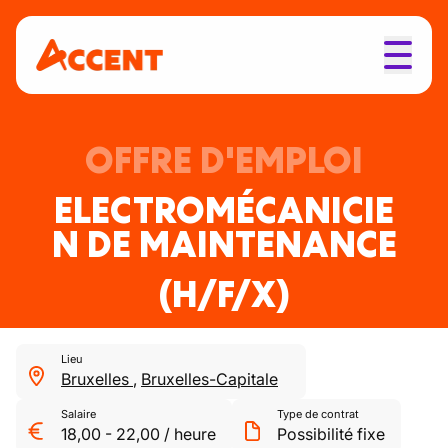
OFFRE D'EMPLOI
ELECTROMÉCANICIE
N DE MAINTENANCE
(H/F/X)
Lieu
Bruxelles
,
Bruxelles-Capitale
Salaire
Type de contrat
18,00
-
22,00
/
heure
Possibilité fixe