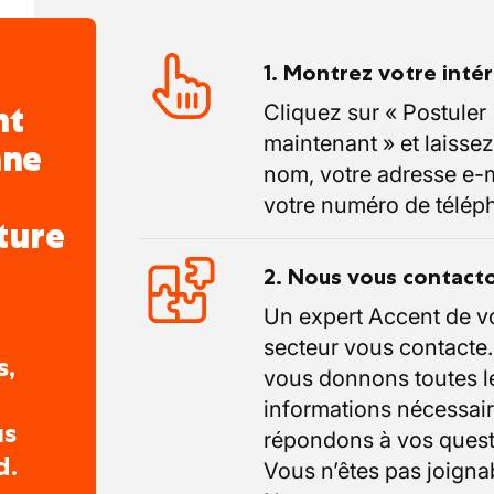
1. Montrez votre inté
nt
Cliquez sur « Postuler
maintenant » et laissez
nne
nom, votre adresse e-m
votre numéro de télép
ture
2. Nous vous contact
Un expert Accent de v
secteur vous contacte
s,
vous donnons toutes l
informations nécessair
us
répondons à vos quest
d.
Vous n’êtes pas joigna