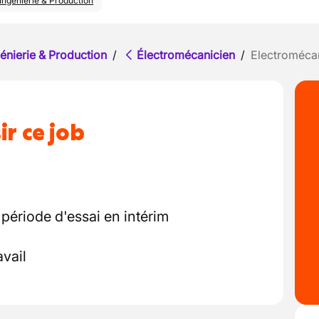
Ingénierie & Production
énierie & Production
/
Électromécanicien
/
Electroméca
ir ce job
 période d'essai en intérim
vail