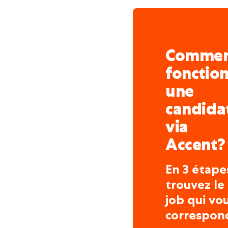
Comme
fonctio
une
candida
via
Accent?
En 3 étape
trouvez le
job qui vo
correspon