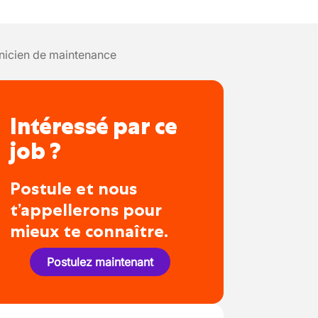
nicien de maintenance
Intéressé par ce
job ?
Postule et nous
t’appellerons pour
mieux te connaître.
Postulez maintenant