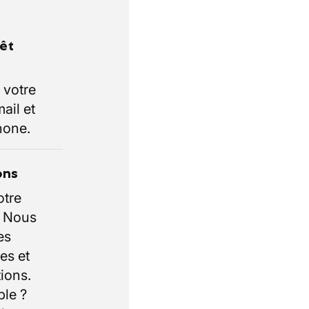
rêt
 votre
ail et
hone.
ons
otre
. Nous
es
es et
ions.
ble ?