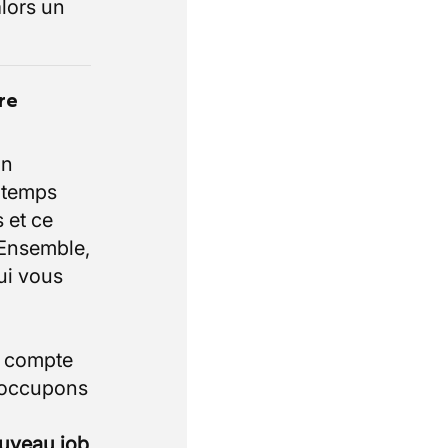
lors un
re
un
e temps
 et ce
 Ensemble,
ui vous
i compte
 occupons
ouveau job