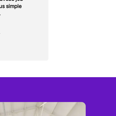
lus simple
.
.