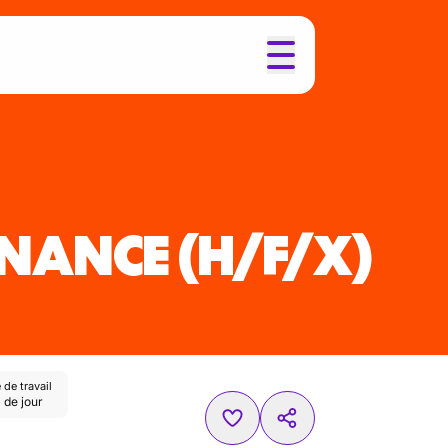
ENANCE
(H/F/X)
de travail
 de jour