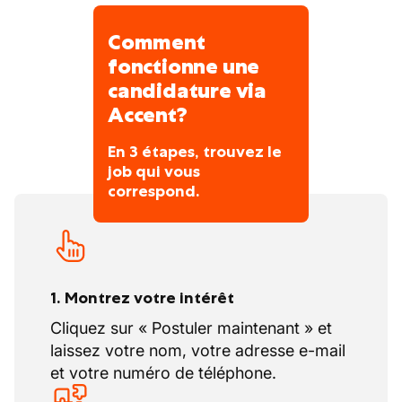
candidats et les entreprises – pour grandir
ensemble. Notre mission quotidienne ?
Comment
Mettre en lien le bon emploi avec la bonne
fonctionne une
personne.
candidature via
Accent?
Vos congés
Vous bénéficiez de 20 congés légaux.
En 3 étapes, trouvez le
job qui vous
correspond.
1. Montrez votre intérêt
Cliquez sur « Postuler maintenant » et
laissez votre nom, votre adresse e-mail
et votre numéro de téléphone.