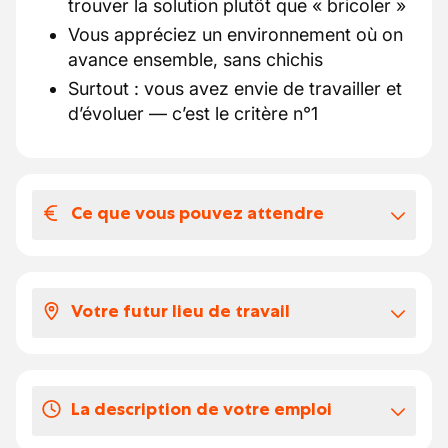
trouver la solution plutôt que « bricoler »
Vous appréciez un environnement où on
avance ensemble, sans chichis
Surtout : vous avez envie de travailler et
d’évoluer — c’est le critère n°1
Ce que vous pouvez attendre
Votre salaire et vos avantages
extralégaux
Votre futur lieu de travail
Votre futur terrain de jeu :
Poste basé dans le Brabant Wallon.
Vous aimez toucher à tout, comprendre
Travail sur site + déplacements ponctuels
comment ça fonctionne et résoudre des
selon les besoins.
La description de votre emploi
pannes que même Google ne comprend pas
Une équipe technique stable, accueillante
?