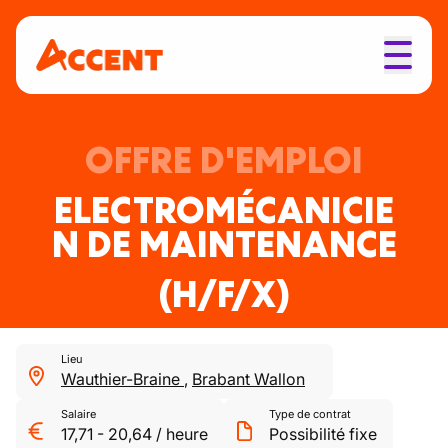
OFFRE D'EMPLOI
ELECTROMÉCANICIE
N DE MAINTENANCE
(H/F/X)
Lieu
Wauthier-Braine
,
Brabant Wallon
Salaire
Type de contrat
17,71
-
20,64
/
heure
Possibilité fixe