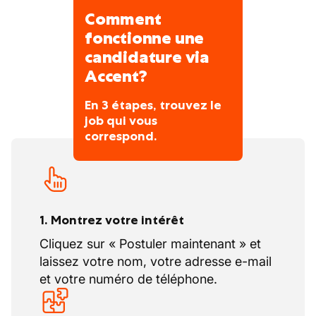
fabricants tchèques et slovaques.
Comment
L’équipe compte environ 7 techniciens et se
fonctionne une
distingue par sa stabilité et son expertise. Le
candidature via
turnover est extrêmement faible : les
Accent?
techniciens restent souvent entre 10 et 15
ans dans l’entreprise.
En 3 étapes, trouvez le
job qui vous
correspond.
1. Montrez votre intérêt
Cliquez sur « Postuler maintenant » et
laissez votre nom, votre adresse e-mail
et votre numéro de téléphone.