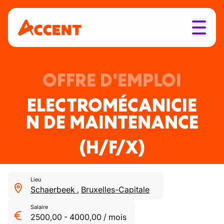
OFFRE D'EMPLOI
ELECTROMÉCANICIE
N DE MAINTENANCE
(H/F/X)
Lieu
Schaerbeek
,
Bruxelles-Capitale
Salaire
2500,00
-
4000,00
/
mois