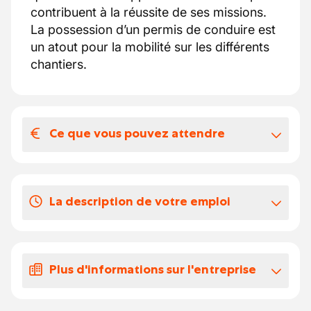
contribuent à la réussite de ses missions.
La possession d’un permis de conduire est
un atout pour la mobilité sur les différents
chantiers.
Ce que vous pouvez attendre
Votre salaire et vos avantages
extralégaux
La description de votre emploi
Travailler chez notre client, c'est rejoindre
une entreprise internationale en pleine
•Vous isolez des toits plats et les rendez
croissance 🌍 avec un esprit dynamique et
étanches.
une hiérarchie horizontale 🤝.
Plus d'informations sur l'entreprise
•Vous fixez différentes sortes d'isolation et
Les Avantages 🌟 :
de matériaux d'étanchéité entre eux et sur le
Développement Personnel 🚀 : Solide
Basée à Wauthier-Braine, cette entreprise
support, avec des techniques adaptées :