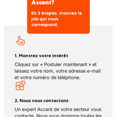
Accent?
respectueuse de l'environnement.
•Vous avez un bon sens de l'équilibre. Vous
En 3 étapes, trouvez le
job qui vous
travaillez avec des chalumeaux et en
correspond.
hauteur.
•Vous respectez scrupuleusement les règles
de sécurité et travaillez en bonne entente
avec vos collègues.
•Vos horaires de travail sont réguliers, mais
1. Montrez votre intérêt
peuvent varier en fonction des missions et
Cliquez sur « Postuler maintenant » et
des conditions atmosphériques.
laissez votre nom, votre adresse e-mail
et votre numéro de téléphone.
2. Nous vous contactons
Un expert Accent de votre secteur vous
contacte. Nous vous donnons toutes les