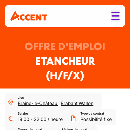
OFFRE D'EMPLOI
ETANCHEUR
(H/F/X)
Lieu
Braine-le-Château
,
Brabant Wallon
Salaire
Type de contrat
18,00
-
22,00
/
heure
Possibilité fixe
Temps de travail
Régime de travail