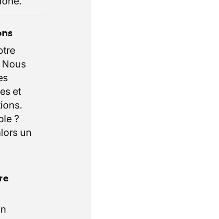
hone.
ons
otre
. Nous
es
es et
ions.
ble ?
lors un
re
un