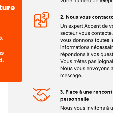
votre numéro de télép
ture
2. Nous vous contact
Un expert Accent de v
secteur vous contacte
s,
vous donnons toutes l
informations nécessair
us
répondons à vos quest
d.
Vous n’êtes pas joigna
Nous vous envoyons a
message.
3. Place à une rencont
personnelle
Nous vous invitons à 