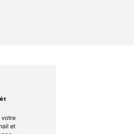
rêt
 votre
ail et