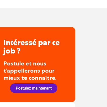
Intéressé par ce
job ?
Postule et nous
t’appellerons pour
mieux te connaître.
Postulez maintenant