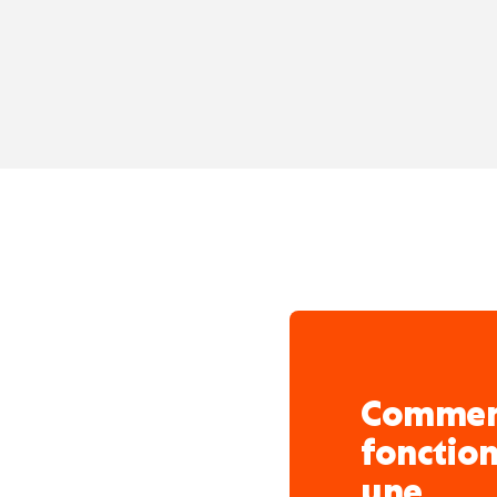
bâtiment.
Réalisation de finitio
crépissage ou la pose
briques) pour donner l
architecturaux.
Montage et démontag
façades, le façadier
respectant les normes
Comme
fonctio
une