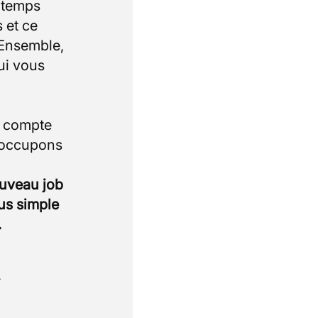
e temps
 et ce
 Ensemble,
ui vous
i compte
 occupons
ouveau job
lus simple
.
.