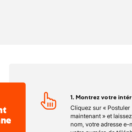
ns
: vous effectuez la mise en peinture, le
 de revêtements (bardages, pierres,
’aspect final à la façade, selon les choix
e des échafaudages
: Pour accéder aux
 monte et démonte les échafaudages en
 de sécurité.
1. Montrez votre inté
nt
Cliquez sur « Postuler
maintenant » et laissez
nne
nom, votre adresse e-m