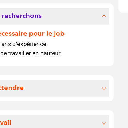
 recherchons
essaire pour le job
ans d'expérience.
e travailler en hauteur.
ttendre
vos avantages extralégaux
tout au long de votre période d'essai, en vue d'un
vail
nt de la commission paritaire 124 --