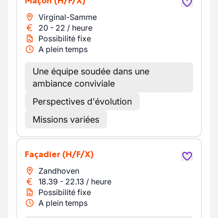
Maçon
(H/F/X)
Virginal-Samme
20
-
22
/
heure
Possibilité fixe
A plein temps
Une équipe soudée dans une
ambiance conviviale
Perspectives d'évolution
Missions variées
Façadier
(H/F/X)
Zandhoven
18.39
-
22.13
/
heure
Possibilité fixe
A plein temps