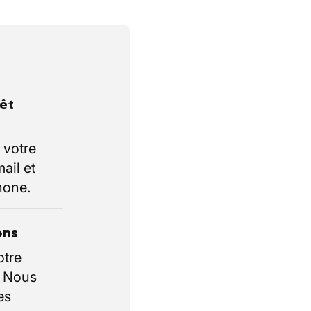
rêt
 votre
ail et
hone.
ons
otre
. Nous
es