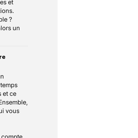
es et
ions.
ble ?
lors un
re
un
e temps
 et ce
 Ensemble,
ui vous
i compte