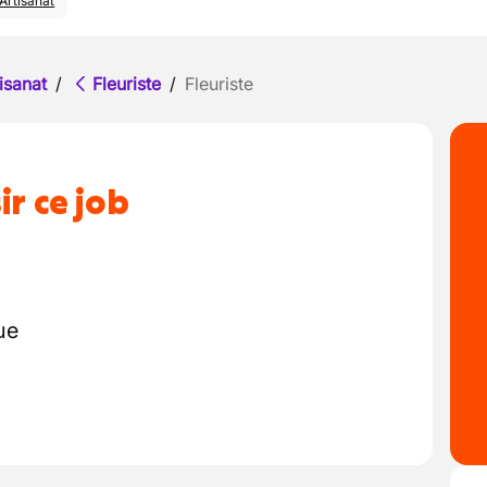
Artisanat
isanat
/
Fleuriste
/
Fleuriste
ir ce job
n
ue