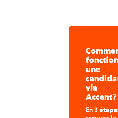
Comme
fonctio
une
candida
via
Accent?
En 3 étape
trouvez le