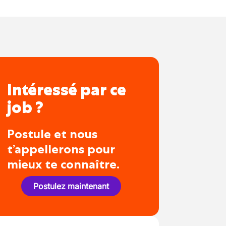
Intéressé par ce
job ?
Postule et nous
t’appellerons pour
mieux te connaître.
Postulez maintenant