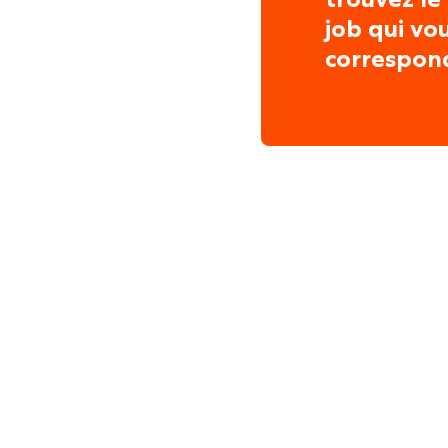
job qui vo
correspon