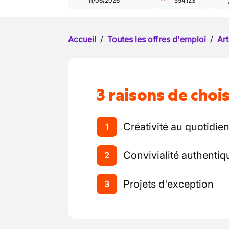
11/06/2026
554123
Accueil
/
Toutes les offres d'emploi
/
Art
3 raisons de chois
Créativité au quotidie
1
Convivialité authentiq
2
Projets d'exception
3