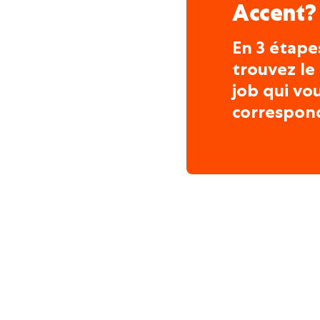
Accent?
En 3 étape
trouvez le
job qui vo
correspon