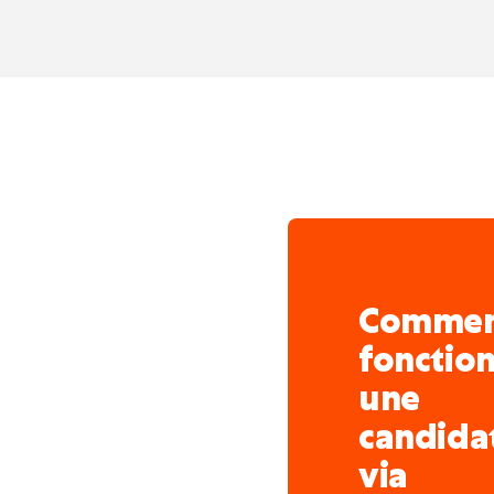
quatre valeurs fortes :
Proximité
: disponibil
Excellence
: compéten
précise à chaque que
Efficacité
: outils mode
Intégrité
: indépendance
Le cadre de travail ? Un
où chacun peut s’épanouir
collective.
Comme
fonctio
une
candida
via