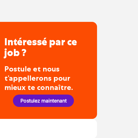
Intéressé par ce
job ?
Postule et nous
t’appellerons pour
mieux te connaître.
Postulez maintenant