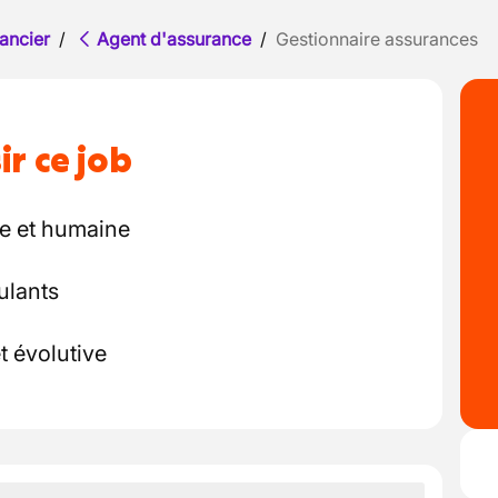
ancier
/
Agent d'assurance
/
Gestionnaire assurances
ir ce job
e et humaine
ulants
t évolutive