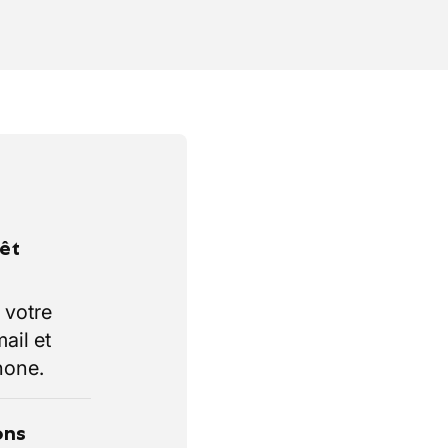
rêt
 votre
ail et
hone.
ons