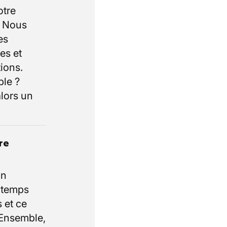
otre
. Nous
es
es et
ions.
ble ?
lors un
re
un
e temps
 et ce
 Ensemble,