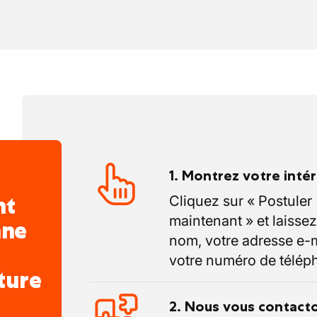
ité, réactivité et réel accompagnement
ce de haut niveau, réponse directe et
stion
rnes, esprit d’équipe et solution rapide
 totale, priorité donnée au client
e équipe soudée, bienveillante et moderne
, évoluer et contribuer à la réussite
1. Montrez votre inté
nt
Cliquez sur « Postuler
maintenant » et laissez
nne
nom, votre adresse e-m
votre numéro de télép
ture
2. Nous vous contact