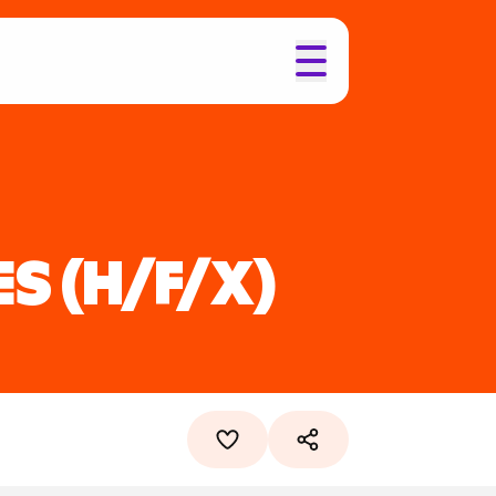
ES
(H/F/X)