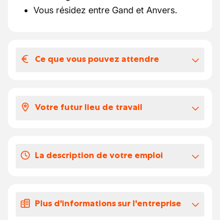
Vous résidez entre Gand et Anvers.
Ce que vous pouvez attendre
Votre salaire et vos avantages
extralégaux
Votre futur lieu de travail
Salaire selon l'expérience pc 124
Indemnité de mobilité
Sur différents chantiers en Belgique.
Indemnité de déplacement
Chèques-repas de €5
La description de votre emploi
Prime de pension
Le fonctionnement autonome de la grue
Timbres fidélité et intempéries
mobile à tour Liebherr MK88
La possibilité de suivre des formations
Plus d'informations sur l'entreprise
conformément aux directives de sécurité.
(internes)