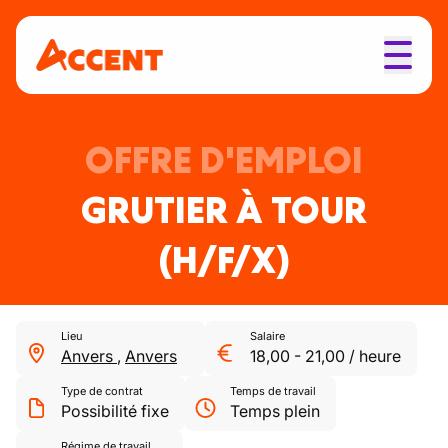
OFFRE D'EMPLOI
GRUTIER À TOUR
(H/F/X)
Lieu
Salaire
Anvers
,
Anvers
18,00
-
21,00
/
heure
Type de contrat
Temps de travail
Possibilité fixe
Temps plein
Régime de travail