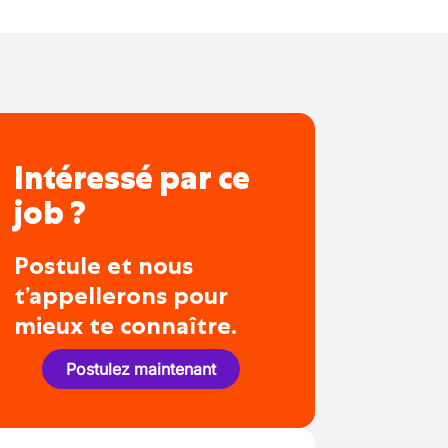
Intéressé par ce
job ?
Postule et nous
t’appellerons pour
mieux te connaître.
Postulez maintenant