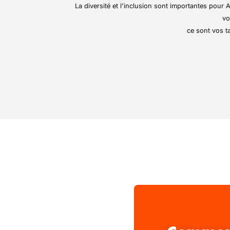
La diversité et l'inclusion sont importantes pou
Participer à la mise en
vo
magasin
ce sont vos ta
Assurer l’arrosage, le 
plantes
Réceptionner et mettre
Maintenir un espace de