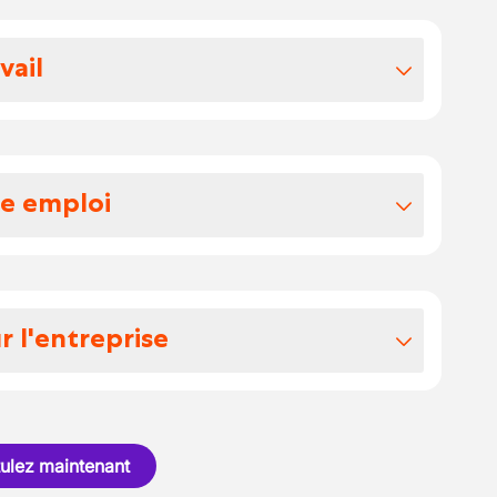
vos avantages extralégaux
vail
ayon des plantes d’extérieur
haute saison
re emploi
vendeur(se) passionné(e) par les plantes.
 l’accueil et du conseil client, tout en
a mise en valeur des végétaux en magasin.
r l'entreprise
r les clients sur le choix des plantes
inière moderne et dynamique, spécialisée
rbustes, plantes vivaces, etc.)
’intérieur et d’extérieur, arbustes, fleurs
professionnels sur l’entretien, l’arrosage,
ulez maintenant
ins des plantes