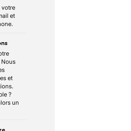
 votre
ail et
hone.
ons
otre
. Nous
es
es et
ions.
ble ?
lors un
re