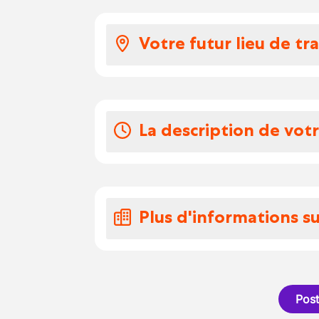
Votre salaire et 
Eco chèque
Votre futur lieu de tra
Prime brut
Vos congés
Vous travaillez dans le r
1 dimanche sur deux en 
La description de vot
Nous recherchons un(e) 
Vous serez responsable de
assurant l’entretien et l
Plus d'informations su
Vos missions :
Accueillir et conseille
Notre client est une pép
(intérieur, extérieur, a
dans la vente de plantes d
Apporter des conseils 
et accessoires de jardin.
Post
la plantation et les so