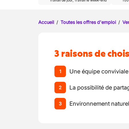
Travail de jour
,
Travail le week-end
11/
Accueil
/
Toutes les offres d'emploi
/
Ve
3 raisons de chois
Une équipe conviviale
1
La possibilité de parta
2
Environnement naturel
3