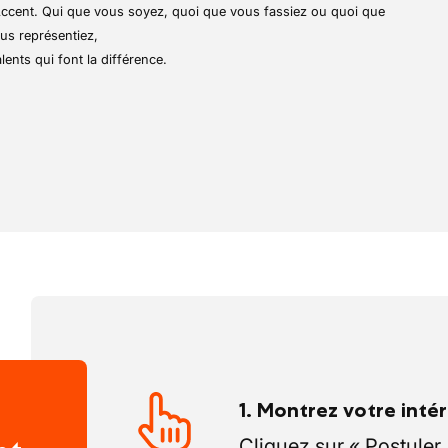
r Accent. Qui que vous soyez, quoi que vous fassiez ou quoi que
 place et à l’entretien des végétaux en
us représentiez,
lents qui font la différence.
nettoyage et le suivi de l’état sanitaire des
 en place les nouvelles livraisons
 vente attractif et bien organisé
1. Montrez votre inté
Cliquez sur « Postuler