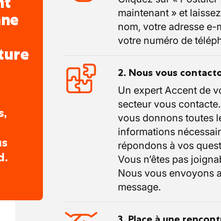
nt
maintenant » et laissez
nne
nom, votre adresse e-m
votre numéro de télép
ture
2. Nous vous contact
Un expert Accent de v
secteur vous contacte
s,
vous donnons toutes l
informations nécessair
us
répondons à vos quest
d.
Vous n’êtes pas joigna
Nous vous envoyons a
message.
3. Place à une rencont