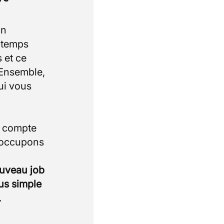
un
e temps
 et ce
 Ensemble,
ui vous
i compte
 occupons
ouveau job
lus simple
.