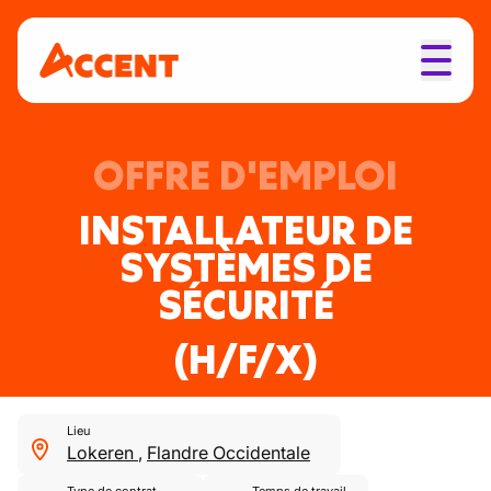
OFFRE D'EMPLOI
INSTALLATEUR DE
SYSTÈMES DE
SÉCURITÉ
(H/F/X)
Lieu
Lokeren
,
Flandre Occidentale