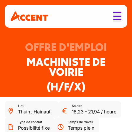
OFFRE D'EMPLOI
MACHINISTE DE
VOIRIE
(H/F/X)
Lieu
Salaire
Thuin
,
Hainaut
18,23
-
21,94
/
heure
Type de contrat
Temps de travail
Possibilité fixe
Temps plein