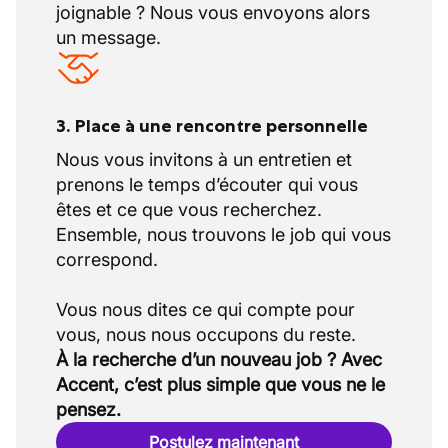
joignable ? Nous vous envoyons alors
renouvellement des réseaux essentiels à la
le secteur de la construction.
un message.
vie quotidienne.
Teambuilding organisé par le patron
3. Place à une rencontre personnelle
Nous vous invitons à un entretien et
prenons le temps d’écouter qui vous
êtes et ce que vous recherchez.
Ensemble, nous trouvons le job qui vous
correspond.
Vous nous dites ce qui compte pour
À la recherche d’un nouveau job ? Avec
Accent, c’est plus simple que vous ne le
pensez.
Postulez maintenant