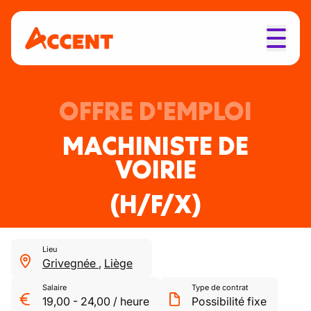
OFFRE D'EMPLOI
MACHINISTE DE
VOIRIE
(H/F/X)
Lieu
Grivegnée
,
Liège
Salaire
Type de contrat
19,00
-
24,00
/
heure
Possibilité fixe