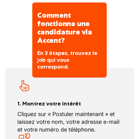
modernes comme le forage dirigé et les
travaux sans tranchée.
Comment
Présent dans plusieurs pays européens
fonctionne une
(Belgique, Pays-Bas, France, Allemagne,
candidature via
Danemark, Luxembourg), il dispose d’une
Accent?
forte implantation locale.
En 3 étapes, trouvez le
job qui vous
correspond.
1. Montrez votre intérêt
Cliquez sur « Postuler maintenant » et
laissez votre nom, votre adresse e-mail
et votre numéro de téléphone.