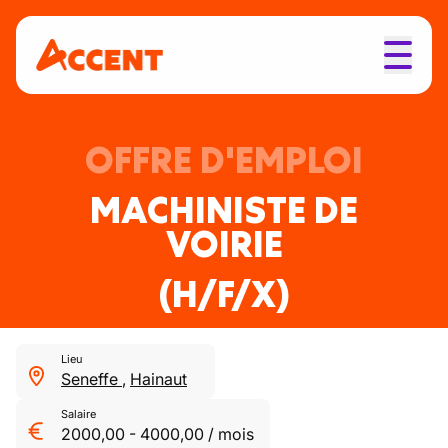
OFFRE D'EMPLOI
MACHINISTE DE
VOIRIE
(H/F/X)
Lieu
Seneffe
,
Hainaut
Salaire
2000,00
-
4000,00
/
mois