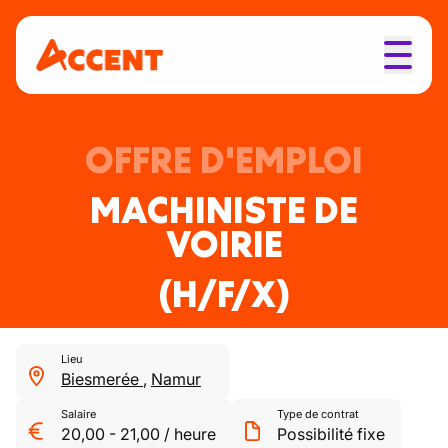
OFFRE D'EMPLOI
MACHINISTE DE
VOIRIE
(H/F/X)
Lieu
Biesmerée
,
Namur
Salaire
Type de contrat
20,00
-
21,00
/
heure
Possibilité fixe