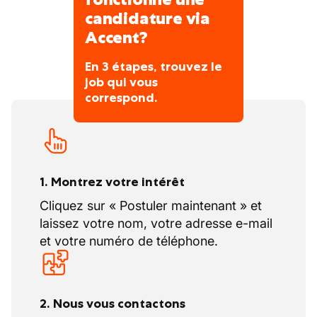
32 jours de congé pour recharger vos
candidature via
batteries !
Accent?
vous bénéficiez de
20 jours de congés
légaux par an
, principalement répartis
En 3 étapes, trouvez le
pendant les périodes de fermeture
job qui vous
collective en été et en hiver, selon le
correspond.
calendrier du secteur de la construction
(CP124).
À cela s’ajoutent
12 jours de repos
compensatoire
, accordés en raison de
1. Montrez votre intérêt
l’horaire de 40 heures par semaine. Ces
jours de récupération sont planifiés en
Cliquez sur « Postuler maintenant » et
fonction de l’organisation de l’entreprise
laissez votre nom, votre adresse e-mail
et selon les règles du secteur.
et votre numéro de téléphone.
2. Nous vous contactons