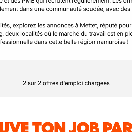
ole et des PME qui recrutent régulièrement. Les of
pidement dans une communauté soudée, avec des 
nités, explorez les annonces à
Mettet
, réputé pour
e
, deux localités où le marché du travail est en p
fessionnelle dans cette belle région namuroise !
2 sur 2 offres d'emploi chargées
UVE TON JOB PAR