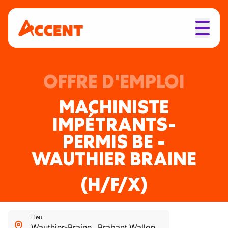
OFFRE D'EMPLOI
MACHINISTE
IMPÉTRANTS-
PERMIS BE -
WAUTHIER BRAINE
(H/F/X)
Lieu
Wauthier-Braine
,
Brabant Wallon