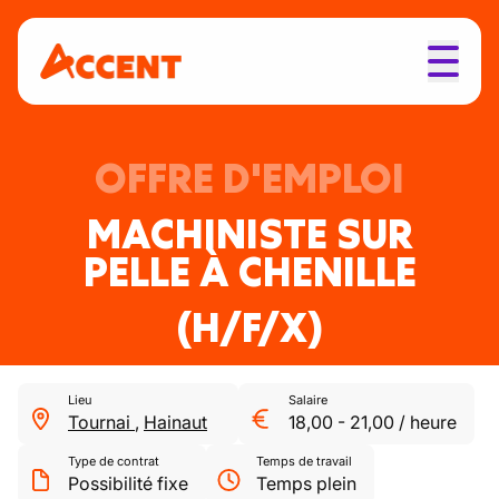
OFFRE D'EMPLOI
MACHINISTE SUR
PELLE À CHENILLE
(H/F/X)
Lieu
Salaire
Tournai
,
Hainaut
18,00
-
21,00
/
heure
Type de contrat
Temps de travail
Possibilité fixe
Temps plein