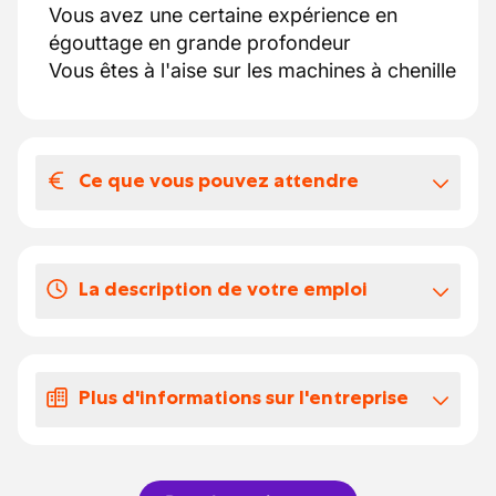
Vous avez une certaine expérience en
égouttage en grande profondeur
Vous êtes à l'aise sur les machines à chenille
Ce que vous pouvez attendre
Votre salaire et vos avantages
extralégaux
La description de votre emploi
5 bonnes raisons de travailler avec notre
client:
Vous réalisez de travaux d'égouttage en
possibilité d'évolution
grande profondeur
travailler au sein d'une équipe dynamique
Plus d'informations sur l'entreprise
Vous travaillez sur des pelles à chenilles (
possibilité d' avoir des formations afin d
pas à pneus)
augmenter vos compétences
Notre partenaire est une entreprise française
barème de la CP 124
de travaux publics dont la principale activité