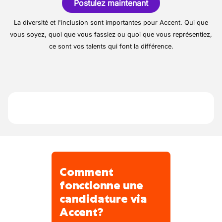
Postulez maintenant
contrat temporaire en vue d' un contrat
est la conception, la construction et
fixe
l'entretien d'infrastructures de transport et
La diversité et l'inclusion sont importantes pour Accent. Qui que
d'aménagements urbains.
A vous de jouer! envoyez dès maintenant
vous soyez, quoi que vous fassiez ou quoi que vous représentiez,
votre CV
ce sont vos talents qui font la différence.
Comment
fonctionne une
candidature via
Accent?