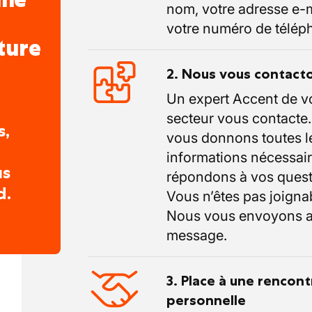
nom, votre adresse e-m
votre numéro de télép
ture
2. Nous vous contact
Un expert Accent de v
secteur vous contacte
s,
vous donnons toutes l
informations nécessair
us
répondons à vos quest
d.
Vous n’êtes pas joigna
Nous vous envoyons a
message.
3. Place à une rencont
personnelle