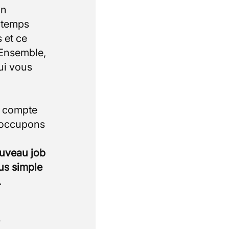
un
e temps
 et ce
 Ensemble,
ui vous
i compte
 occupons
ouveau job
lus simple
.
.