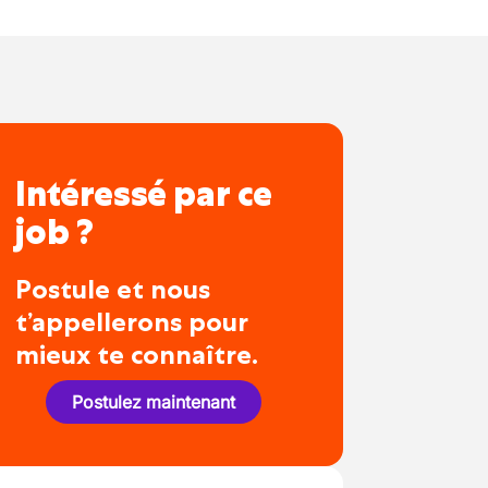
Intéressé par ce
job ?
Postule et nous
t’appellerons pour
mieux te connaître.
Postulez maintenant