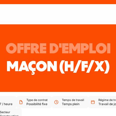
OFFRE D'EMPLOI
MAÇON
(H/F/X)
Type de contrat
Temps de travail
Régime de tr
7
/
heure
Possibilité fixe
Temps plein
Travail de j
Secteur