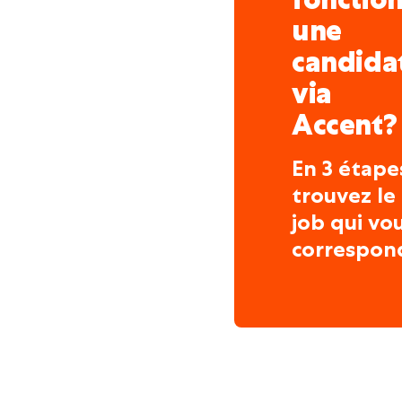
une
candida
via
Accent?
En 3 étape
trouvez le
job qui vo
correspon