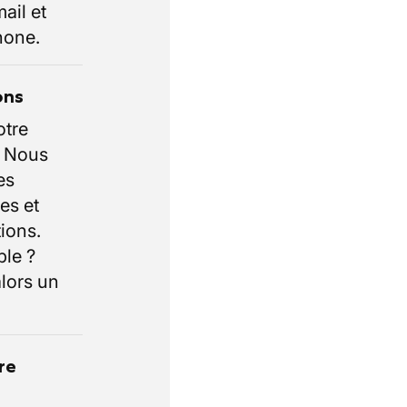
ail et
hone.
ons
otre
. Nous
es
es et
ions.
ble ?
lors un
re