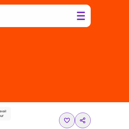
avail
our