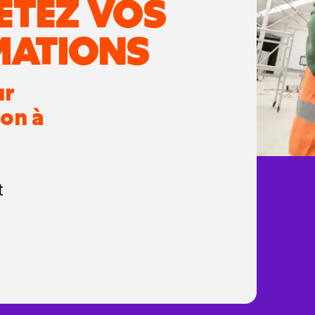
ÉTEZ VOS
MATIONS
ur
çon à
t