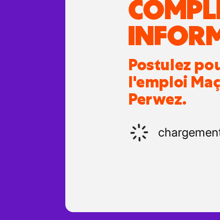
COMPL
INFOR
Postulez po
l'emploi Ma
Perwez.
chargemen