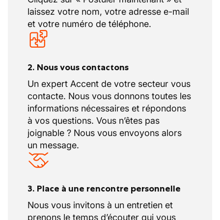
CV à l'adresse e-mail suivante :
laissez votre nom, votre adresse e-mail
bxl.ouest@accentjobs.be ou contactez
et votre numéro de téléphone.
Selma au 02.210.59.22.
2. Nous vous contactons
Un expert Accent de votre secteur vous
contacte. Nous vous donnons toutes les
informations nécessaires et répondons
à vos questions. Vous n’êtes pas
joignable ? Nous vous envoyons alors
un message.
3. Place à une rencontre personnelle
Nous vous invitons à un entretien et
prenons le temps d’écouter qui vous