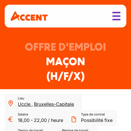
OFFRE D'EMPLOI
MAÇON
(H/F/X)
Lieu
Uccle
,
Bruxelles-Capitale
Salaire
Type de contrat
18,00
-
22,00
/
heure
Possibilité fixe
Temps de travail
Régime de travail