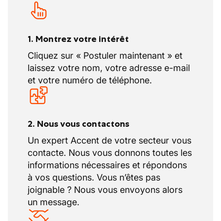
Intéressé(e) ?
Contactez-nous au 071 69 89 42 et venez
rencontrer deux job coach qui pensent que
1. Montrez votre intérêt
le meilleur entretien commence par un bon
Cliquez sur « Postuler maintenant » et
café ! (Et si vous préférez le thé ou un verre
laissez votre nom, votre adresse e-mail
d’eau, on s’adapte volontiers !)
et votre numéro de téléphone.
2. Nous vous contactons
Un expert Accent de votre secteur vous
contacte. Nous vous donnons toutes les
informations nécessaires et répondons
à vos questions. Vous n’êtes pas
joignable ? Nous vous envoyons alors
un message.