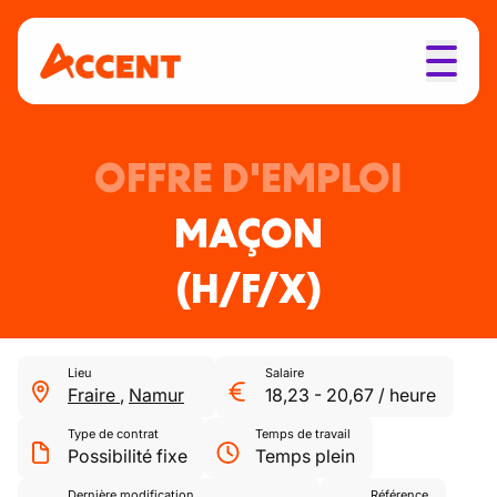
OFFRE D'EMPLOI
MAÇON
(H/F/X)
Lieu
Salaire
Fraire
,
Namur
18,23
-
20,67
/
heure
Type de contrat
Temps de travail
Possibilité fixe
Temps plein
Dernière modification
Référence