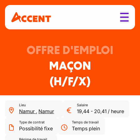
OFFRE D'EMPLOI
MAÇON
(H/F/X)
Lieu
Salaire
Namur
,
Namur
19,44
-
20,41
/
heure
Type de contrat
Temps de travail
Possibilité fixe
Temps plein
Régime de travail