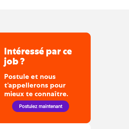
Intéressé par ce
job ?
Postule et nous
t’appellerons pour
mieux te connaître.
Postulez maintenant