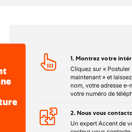
tendent pas. En combinant des outils
ec une approche personnalisée, nous
t gardons toujours une longueur
étendue : plus grand réseau d'agences en
sence en ligne et des entreprises sœurs
1. Montrez votre inté
F, nous trouvons toujours le bon emploi
nt
Cliquez sur « Postuler
us n'importe quelle forme de contrat.
maintenant » et laissez
nne
nom, votre adresse e-m
votre numéro de télép
ture
2. Nous vous contact
Un expert Accent de v
secteur vous contacte