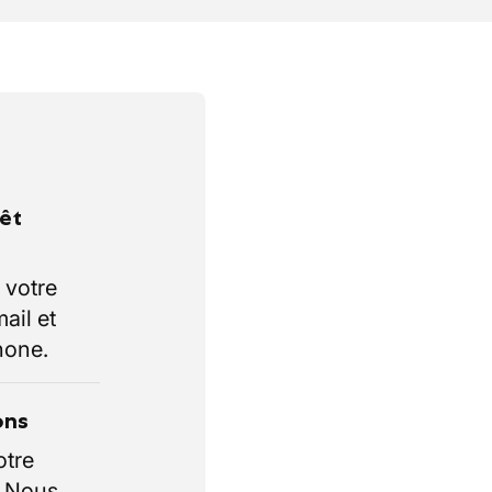
rêt
 votre
ail et
hone.
ons
otre
. Nous