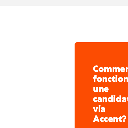
meilleurs candidats n'at
digitaux performants av
réagissons rapidement e
d'avance.
Grâce à l'offre la plus 
Belgique : une forte pré
comme Nowjobs et CTRL-
Comme
pour le bon candidat, so
fonctio
une
candida
via
Accent?