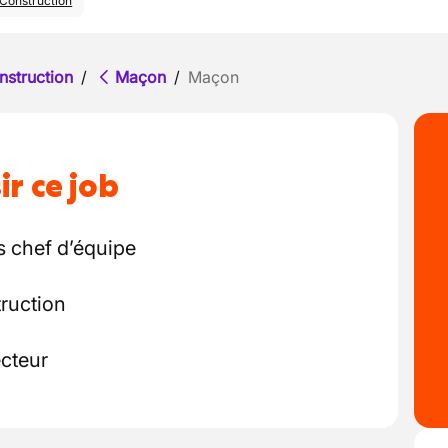
Construction
nstruction
/
Maçon
/
Maçon
ir ce job
s chef d’équipe
truction
ecteur