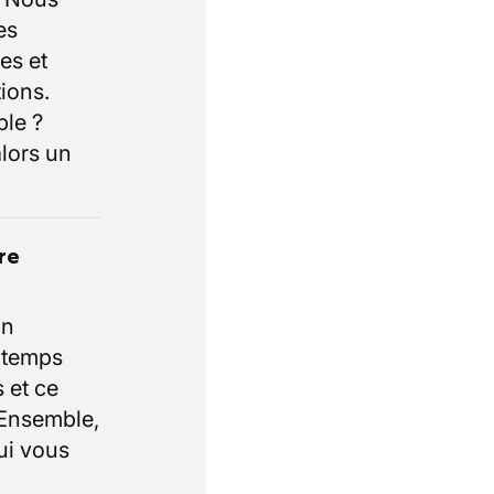
es
es et
ions.
ble ?
lors un
re
un
e temps
 et ce
 Ensemble,
ui vous