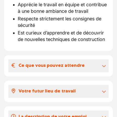
Apprécie le travail en équipe et contribue
à une bonne ambiance de travail
Respecte strictement les consignes de
sécurité
Est curieux d’apprendre et de découvrir
de nouvelles techniques de construction
Ce que vous pouvez attendre
Votre salaire et vos avantages
extralégaux
Votre futur lieu de travail
À déterminer selon votre expérience et
votre niveau de qualification.
Notre partenaire est un acteur reconnu du
secteur de la construction en Belgique,
Vos congés
La description de votre emploi