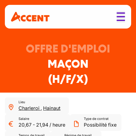
OFFRE D'EMPLOI
MAÇON
(H/F/X)
Lieu
Charleroi
,
Hainaut
Salaire
Type de contrat
20,67
-
21,94
/
heure
Possibilité fixe
Temps de travail
Régime de travail