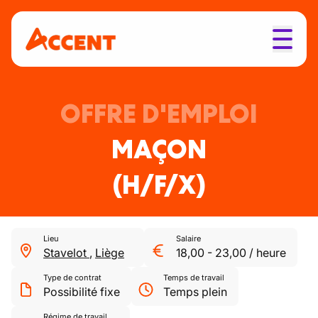
OFFRE D'EMPLOI
MAÇON
(H/F/X)
Lieu
Salaire
Stavelot
,
Liège
18,00
-
23,00
/
heure
Type de contrat
Temps de travail
Possibilité fixe
Temps plein
Régime de travail