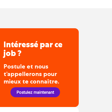
Intéressé par ce
job ?
Postule et nous
t’appellerons pour
mieux te connaître.
Postulez maintenant