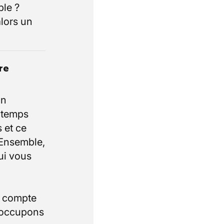
ble ?
lors un
re
un
e temps
 et ce
 Ensemble,
ui vous
i compte
 occupons