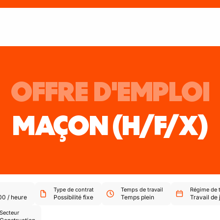
OFFRE D'EMPLOI
MAÇON
(H/F/X)
Type de contrat
Temps de travail
Régime de t
00
/
heure
Possibilité fixe
Temps plein
Travail de 
Secteur