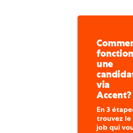
•Vous travaillez en équ
maçons.
*Vous manipulez des mach
élévateur
Comme
Si vous êtes intéressé(e)
fonctio
de recevoir votre candid
l'adresse e-mail suivant
une
Selma au 02.210.59.22.
candida
via
Accent?
En 3 étape
trouvez le
job qui vo