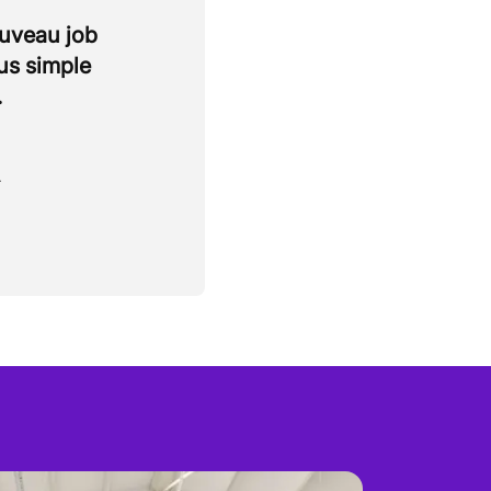
ouveau job
lus simple
.
.