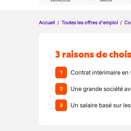
24/04/2026
546519
Accueil
/
Toutes les offres d'emploi
/
Co
3 raisons de chois
Contrat intérimaire en
1
Une grande société ave
2
Un salaire basé sur l
3