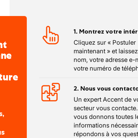
ipe en bonne entente avec vos collègues
ines tel que le manitou et/ou le chariot
1. Montrez votre inté
nt
Cliquez sur « Postuler
 par cette opportunité, nous serions ravis
maintenant » et laissez
nne
ature. Veuillez envoyer votre CV à
nom, votre adresse e-m
e : bxl.ouest@accentjobs.be ou contactez
votre numéro de télép
ture
2. Nous vous contact
Un expert Accent de v
secteur vous contacte
s,
vous donnons toutes l
informations nécessair
us
répondons à vos quest