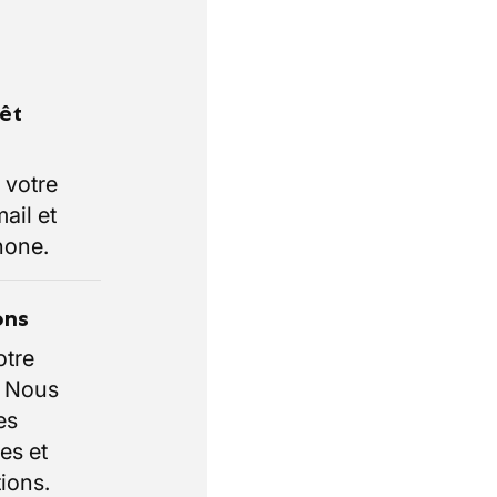
rêt
 votre
ail et
hone.
ons
otre
. Nous
es
es et
ions.