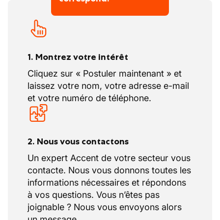
calendrier du secteur de la construction
(CP124).
À cela s’ajoutent
12 jours de repos
compensatoire
, accordés en raison de
1. Montrez votre intérêt
l’horaire de 40 heures par semaine. Ces
jours de récupération sont planifiés en
Cliquez sur « Postuler maintenant » et
fonction de l’organisation de l’entreprise
laissez votre nom, votre adresse e-mail
et selon les règles du secteur.
et votre numéro de téléphone.
2. Nous vous contactons
Un expert Accent de votre secteur vous
contacte. Nous vous donnons toutes les
informations nécessaires et répondons
à vos questions. Vous n’êtes pas
joignable ? Nous vous envoyons alors
un message.