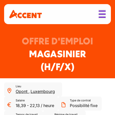
OFFRE D'EMPLOI
MAGASINIER
(H/F/X)
Lieu
Opont
,
Luxembourg
Salaire
Type de contrat
18,39
-
22,13
/
heure
Possibilité fixe
Temps de travail
Régime de travail