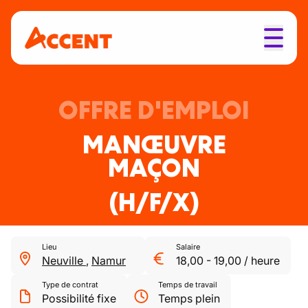
OFFRE D'EMPLOI
MANŒUVRE
MAÇON
(H/F/X)
Lieu
Salaire
Neuville
,
Namur
18,00
-
19,00
/
heure
Type de contrat
Temps de travail
Possibilité fixe
Temps plein