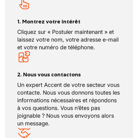
À cela s’ajoutent
12 jours de repos
compensatoire
, accordés en raison de
l’horaire de 40 heures par semaine. Ces
1. Montrez votre intérêt
jours de récupération sont planifiés en
Cliquez sur « Postuler maintenant » et
fonction de l’organisation de l’entreprise
laissez votre nom, votre adresse e-mail
et selon les règles du secteur.
et votre numéro de téléphone.
2. Nous vous contactons
Un expert Accent de votre secteur vous
contacte. Nous vous donnons toutes les
informations nécessaires et répondons
à vos questions. Vous n’êtes pas
joignable ? Nous vous envoyons alors
un message.