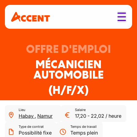
OFFRE D'EMPLOI
MÉCANICIEN
AUTOMOBILE
(H/F/X)
Lieu
Salaire
Habay
,
Namur
17,20
-
22,02
/
heure
Type de contrat
Temps de travail
Possibilité fixe
Temps plein