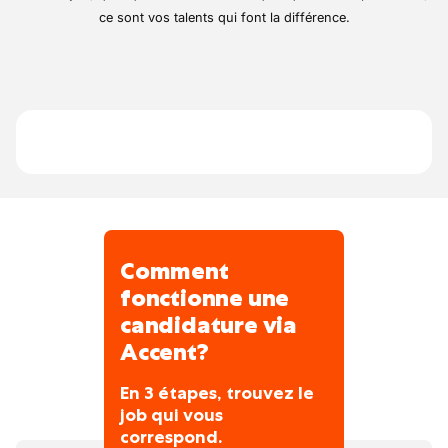
mécanique, comme la distribution.
d'avance. L'état d'esprit est celui d'une
ce sont vos talents qui font la différence.
Effectuer les réparations électriques et le
société familiale où chaque membre du
diagnostic automobile.
personnel a son importance et s'investi pour
le bien de l'entreprise.
Comment
fonctionne une
candidature via
Accent?
En 3 étapes, trouvez le
job qui vous
correspond.