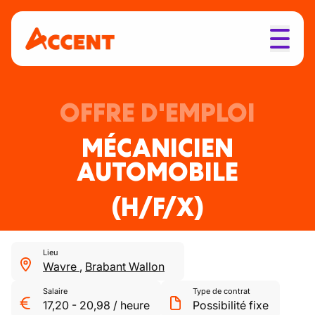
OFFRE D'EMPLOI
MÉCANICIEN
AUTOMOBILE
(H/F/X)
Lieu
Wavre
,
Brabant Wallon
Salaire
Type de contrat
17,20
-
20,98
/
heure
Possibilité fixe