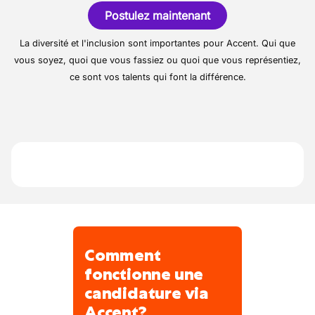
candidats et les entreprises – pour grandir
plus lourdes c'est un plus
Postulez maintenant
ensemble. Notre mission quotidienne ?
Mettre en lien le bon emploi avec la bonne
La diversité et l'inclusion sont importantes pour Accent. Qui que
personne.
vous soyez, quoi que vous fassiez ou quoi que vous représentiez,
ce sont vos talents qui font la différence.
Comment
fonctionne une
candidature via
Accent?