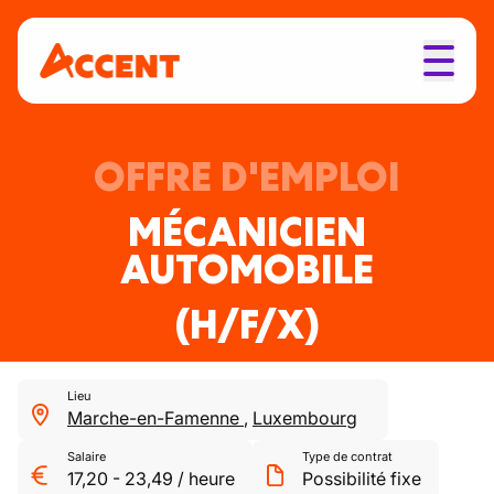
OFFRE D'EMPLOI
MÉCANICIEN
AUTOMOBILE
(H/F/X)
Lieu
Marche-en-Famenne
,
Luxembourg
Salaire
Type de contrat
17,20
-
23,49
/
heure
Possibilité fixe