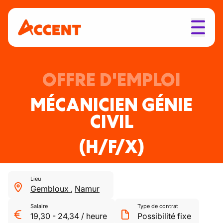
OFFRE D'EMPLOI
MÉCANICIEN GÉNIE
CIVIL
(H/F/X)
Lieu
Gembloux
,
Namur
Salaire
Type de contrat
19,30
-
24,34
/
heure
Possibilité fixe